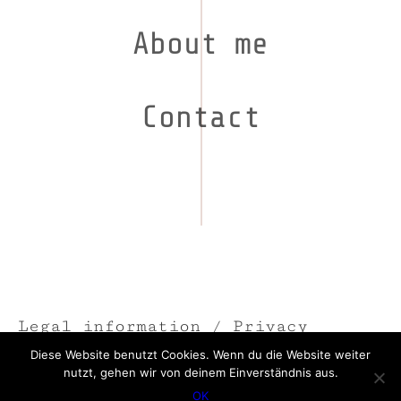
About me
Contact
Legal information
/
Privacy
Statement
Diese Website benutzt Cookies. Wenn du die Website weiter
nutzt, gehen wir von deinem Einverständnis aus.
Richard Ruzicka on
Spotify
/
OK
Instagram